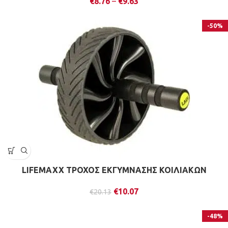
€
8.76
–
€
9.63
-50%
LIFEMAXX ΤΡΟΧΟΣ ΕΚΓΥΜΝΑΣΗΣ ΚΟΙΛΙΑΚΩΝ
€
10.07
€
20.13
-48%