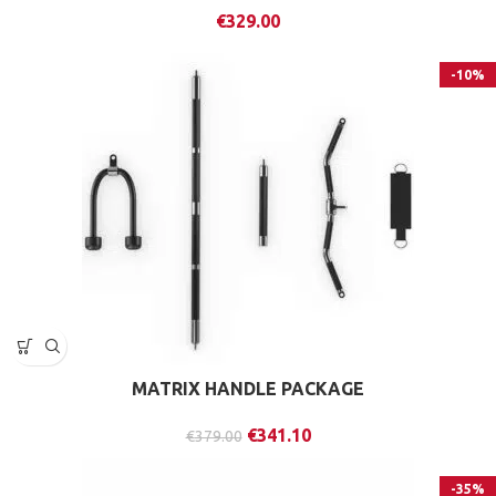
€
329.00
-10%
MATRIX HANDLE PACKAGE
€
341.10
€
379.00
-35%