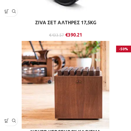
ZIVA ΣΕΤ ΑΛΤΗΡΕΣ 17,5KG
€
390.21
€
433.57
-50%