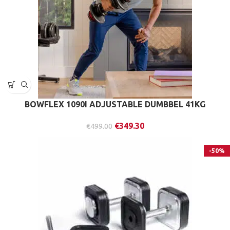
BOWFLEX 1090I ADJUSTABLE DUMBBEL 41KG
€
349.30
€
499.00
-50%