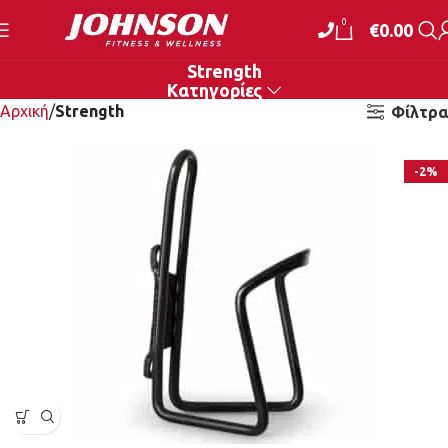
0
€
0.00
Strength
Κατηγορίες
Αρχική
Strength
Φίλτρα
-2%