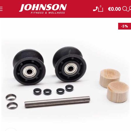
0
€
0.00
-5%