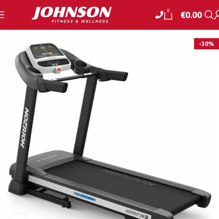
0
€
0.00
-30%