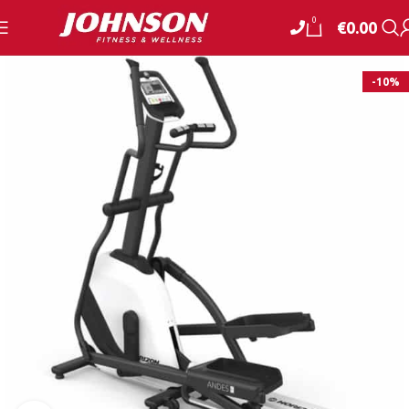
0
€
0.00
-10%