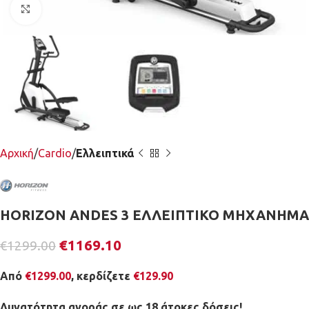
Κλικ για μεγέθυνση
Αρχική
Cardio
Ελλειπτικά
HORIZON ANDES 3 ΕΛΛΕΙΠΤΙΚΟ ΜΗΧΑΝΗΜΑ
€
1169.10
€
1299.00
Από
€
1299.00
, κερδίζετε
€
129.90
Δυνατότητα αγοράς σε ως 18 άτοκες δόσεις!