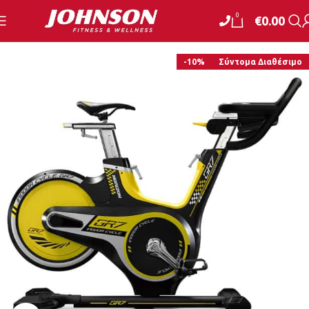
0
€
0.00
-10%
Σύντομα Διαθέσιμο