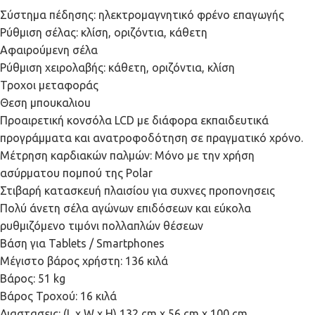
Σύστημα πέδησης: ηλεκτρομαγνητικό φρένο επαγωγής
Ρύθμιση σέλας: κλίση, οριζόντια, κάθετη
Αφαιρούμενη σέλα
Ρύθμιση χειρολαβής: κάθετη, οριζόντια, κλίση
Τροχοι μεταφοράς
Θεση μπουκαλιοu
Προαιρετική κονσόλα LCD με διάφορα εκπαιδευτικά
προγράμματα και ανατροφοδότηση σε πραγματικό χρόνο.
Μέτρηση καρδιακών παλμών: Μόνο με την χρήση
ασύρματου πομπού της Polar
Στιβαρή κατασκευή πλαισίου για συχνες προπονησεις
Πολύ άνετη σέλα αγώνων επιδόσεων και εύκολα
ρυθμιζόμενο τιμόνι πολλαπλών θέσεων
Βάση για Tablets / Smartphones
Μέγιστο βάρος χρήστη: 136 κιλά
Βάρος: 51 kg
Βάρος Τροχού: 16 κιλά
Διαστασεις: (L x W x H) 132 cm x 56 cm x 100 cm