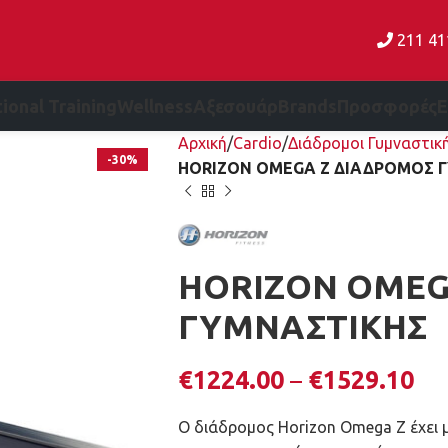
211 4
ional Training
Wellness
Αξεσουάρ
Brands
Προσφορές
Αρχική
Cardio
Διάδρομοι Γυμναστικ
-30%
HORIZON OMEGA Z ΔΙΑΔΡΟΜΟΣ 
HORIZON OMEG
ΓΥΜΝΑΣΤΙΚΗΣ
€
1224.00
–
€
1529.10
Ο διάδρομος Horizon Omega Z έχει μ