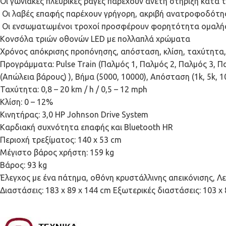
Οι γωνιακές πλευρικές ράγες παρέχουν άνετη στήριξη κατά
Οι λαβές επαφής παρέχουν γρήγορη, ακριβή ανατροφοδότη
Οι ενσωματωμένοι τροχοί προσφέρουν φορητότητα ομαλή
Κονσόλα τριών οθονών LED με πολλαπλά χρώματα
Χρόνος απόκρισης προπόνησης, απόσταση, κλίση, ταχύτητα,
Προγράμματα: Pulse Train (Παλμός 1, Παλμός 2, Παλμός 3, Πα
(Απώλεια βάρους) ), Βήμα (5000, 10000), Απόσταση (1k, 5k, 10
Ταχύτητα: 0,8 – 20 km / h / 0,5 – 12 mph
Κλίση: 0 – 12%
Κινητήρας: 3,0 HP Johnson Drive System
Καρδιακή συχνότητα επαφής και Bluetooth HR
Περιοχή τρεξίματος: 140 x 53 cm
Μέγιστο βάρος χρήστη: 159 kg
Bάρος: 93 kg
Έλεγχος με ένα πάτημα, οθόνη κρυστάλλινης απεικόνισης, Λ
Διαστάσεις: 183 x 89 x 144 cm Εξωτερικές διαστάσεις: 103 x