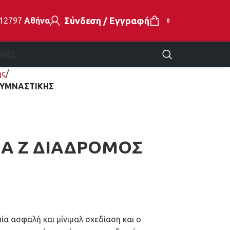
Σύνδεση / Εγγραφή
112797
Αθήνα
0
EN
EL
ής
ΓΥΜΝΑΣΤΙΚΗΣ
A Z ΔΙΑΔΡΟΜΟΣ
ία ασφαλή και μίνιμαλ σχεδίαση και ο