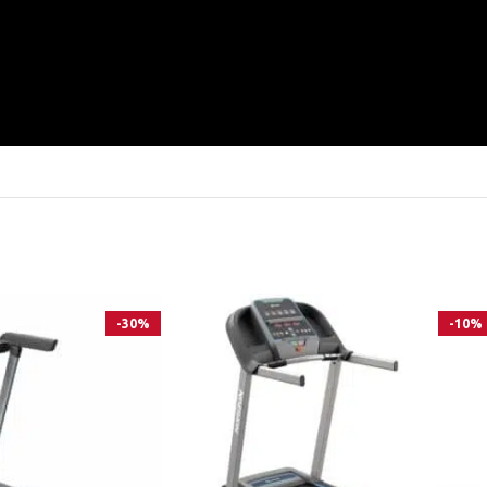
-30%
-10%