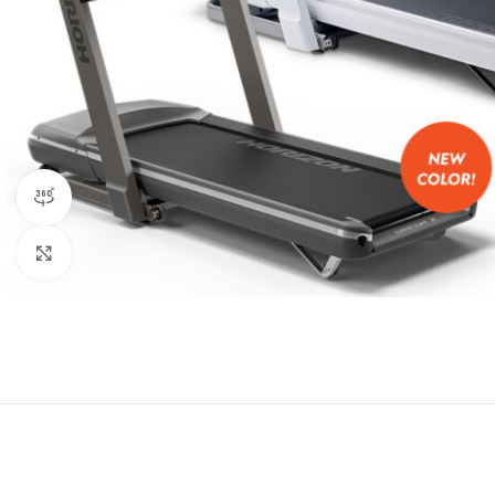
Προβολή προϊόντος 360 μοίρες
Κλικ για μεγέθυνση