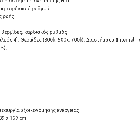
 τα διαστήματα ανάπαυσης HIIT
ση καρδιακού ρυθμού
ς ροής
 θερμίδες, καρδιακός ρυθμός
λμός 4), Θερμίδες (300k, 500k, 700k), Διαστήματα (Internal
k),
ειτουργία εξοικονόμησης ενέργειας
 89 x 169 cm