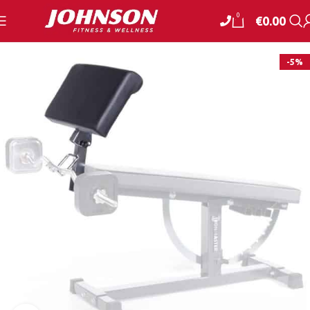
0
€
0.00
-5%