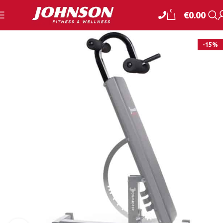
0
€
0.00
-15%