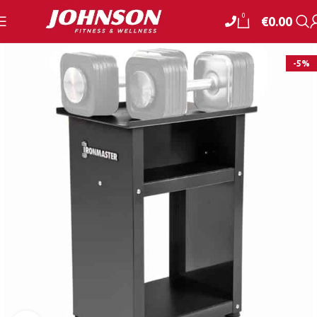
0
€
0.00
-5%