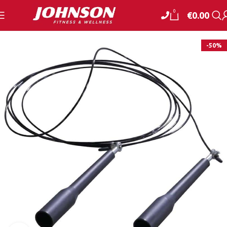
0
€
0.00
-50%