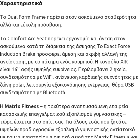
Χαρακτηριστικά
Το Dual Form Frame παρέχει στον ασκούμενο σταθερότητα
αλλά και εύκολη πρόσβαση.
Το Comfort Arc Seat παρέχει εργονομία και άνεση στον
ασκούμενο κατά τη διάρκεια της άσκησης Το Exact Force
Induction Brake προσφέρει άμεση και ακριβή αλλαγή της
αντίστασης με το πάτημα ενός κουμπιού. Η κονσόλα XIR
είναι 16’’ αφής υψηλής ευκρίνειας. Περιλαμβάνει 2 ηχεία,
συνδεσιμότητα με WiFi, ανίχνευση καρδιακής συχνότητας με
ζώνη polar, λειτουργία εξοικονόμησης ενέργειας, θύρα USB
συνδεσιμότητα με Bluetooth.
Η
Matrix Fitness
– η ταχύτερα αναπτυσσόμενη εταιρεία
κατασκευής επαγγελματικού εξοπλισμού γυμναστικής –
τώρα έρχεται στο σπίτι σας. Για όλους εσάς που ζητάτε
υψηλών προδιαγραφών εξοπλισμό γυμναστικής αντίστοιχό
με του γυμναστηρίου η οικιακή σειρά της Matrix Fitness είναι