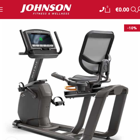
0
€
0.00
-10%