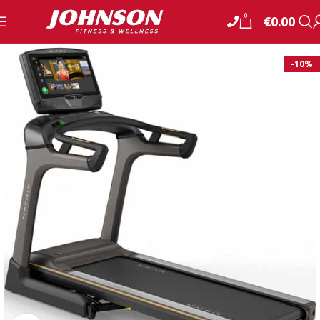
0
€
0.00
-10%