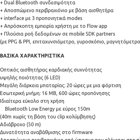
+ Dual Bluetooth συνδεσιμότητα
+ Αποσπώμενο περιβραχιόνιο με βάση αισθητήρα
+ interface με 3 προπονητικά modes
+ Απρόσκοπτη εμπειρία χρήστη με το Flow app
+ Πλούσια ροή δεδομένων σε mobile SDK partners
(με PPG & PPI, επιταχυνσιόμετρο, γυροσκόπιο, μαγνητόμετρ
ΒΑΣΙΚΑ ΧΑΡΑΚΤΗΡΙΣΤΙΚΑ
Οπτικός αισθητήρας καρδιακής συχνότητας
υψηλής ποιότητας (6 LED)
Μεγάλη διάρκεια μπαταρίας: 20 ώρες με μια φόρτιση
Εσωτερική μνήμη: 16 MB, 600 ώρες προπόνησης
Ιδιαίτερα εύκολο στη χρήση
Bluetooth Low Energy με εύρος 150m
(40m χωρίς τη βάση του clip κολύμβησης)
Αδιάβροχο (50 m)
Δυνατότητα αναβάθμισης στο firmware
Αποσπώμενο περιβραχιόνιο από ύφασμα που πλένεται στο π