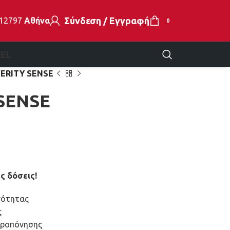
Σύνδεση / Εγγραφή
112797
Αθήνα
0
ς
EL
ERITY SENSE
SENSE
ς δόσεις!
νότητας
ς
 προπόνησης