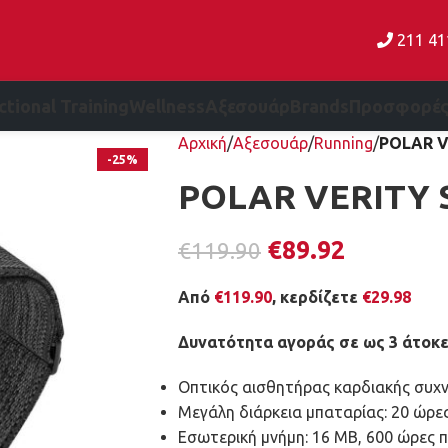
211 4
ctional Training
Wellness
Αξεσουάρ
Brands
Προσφορέ
Αρχική
Αξεσουάρ
Running
POLAR V
-25%
POLAR VERITY 
€
89.92
€
119.90
Από
€
119.90
, κερδίζετε
€
29.98
Δυνατότητα αγοράς σε ως 3 άτοκε
Οπτικός αισθητήρας καρδιακής συχ
Μεγάλη διάρκεια μπαταρίας: 20 ώρε
Εσωτερική μνήμη: 16 MB, 600 ώρες