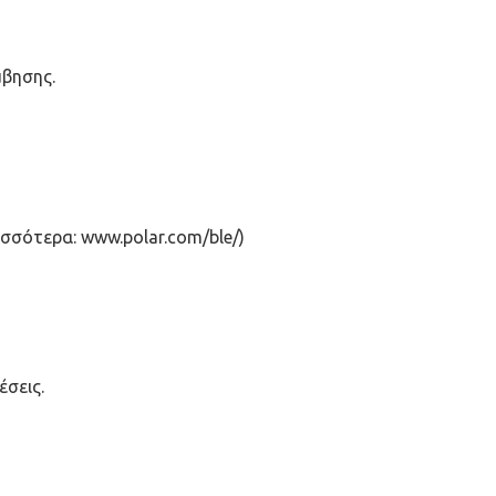
μβησης.
ρισσότερα: www.polar.com/ble/)
έσεις.