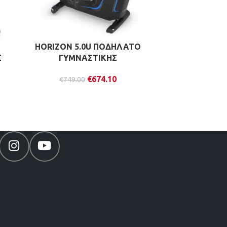
HORIZON 5.0U ΠΟΔΗΛΑΤΟ
MATRIX REC
Σ
ΓΥΜΝΑΣΤΙΚΗΣ
ΠΟΔΗΛΑΤΟ
ΚΟ
€
674.10
€
749.00
€
353