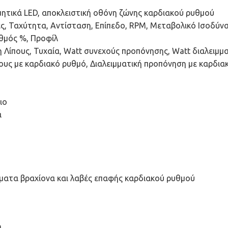
μητικά LED, αποκλειστική οθόνη ζώνης καρδιακού ρυθμού
 Ταχύτητα, Αντίσταση, Επίπεδο, RPM, Μεταβολικό Ισοδύνα
θμός %, Προφίλ
 Λίπους, Τυχαία, Watt συνεχούς προπόνησης, Watt διαλειμμ
υς με καρδιακό ρυθμό, Διαλειμματική προπόνηση με καρδια
ιο
ά
γματα βραχίονα και λαβές επαφής καρδιακού ρυθμού
m