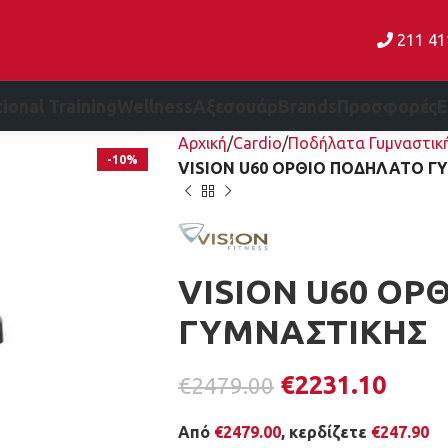
211 4
ional Training
Wellness
Αξεσουάρ
Brands
Προσφορές
Αρχική
Cardio
Ποδήλατα Γυμναστικ
-10%
VISION U60 ΟΡΘΙΟ ΠΟΔΗΛΑΤΟ Γ
VISION U60 ΟΡ
ΓΥΜΝΑΣΤΙΚΗΣ
€
2231.10
€
2479.00
Από
€
2479.00
, κερδίζετε
€
247.90