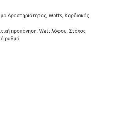
μο Δραστηριότητας, Watts, Καρδιακός
ατική προπόνηση, Watt λόφου, Στόχος
κό ρυθμό