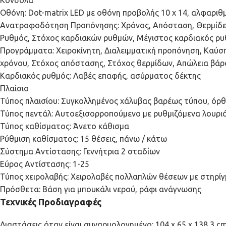
Οθόνη: Dot-matrix LED με οθόνη προβολής 10 x 14, αλφαριθ
Ανατροφοδότηση Προπόνησης: Χρόνος, Απόσταση, Θερμίδες,
Ρυθμός, Στόχος καρδιακών ρυθμών, Μέγιστος καρδιακός ρυ
Προγράμματα: Χειροκίνητη, Διαλειμματική προπόνηση, Καύση
χρόνου, Στόχος απόστασης, Στόχος θερμίδων, Απώλεια βάρο
Καρδιακός ρυθμός: Λαβές επαφής, ασύρματος δέκτης
Πλαίσιο
Τύπος πλαισίου: Συγκολλημένος χάλυβας βαρέως τύπου, όρθ
Τύπος πεντάλ: Αυτοεξισορροπούμενο με ρυθμιζόμενα λουρι
Τύπος καθίσματος: Άνετο κάθισμα
Ρύθμιση καθίσματος: 15 θέσεις, πάνω / κάτω
Σύστημα Αντίστασης: Γεννήτρια 2 σταδίων
Εύρος Αντίστασης: 1-25
Τύπος χειρολαβής: Χειρολαβές πολλαπλών θέσεων με στηρί
Πρόσθετα: Βάση για μπουκάλι νερού, ράφι ανάγνωσης
Τεχνικές Προδιαγραφές
Διαστάσεις όταν είναι συναρμολογημένο: 104 x 65 x 138,3 c