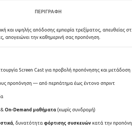
ΠΕΡΙΓΡΑΦΉ
ή και υψηλής απόδοσης εμπειρία τρεξίματος, απευθείας στο 
ες, απογειώνει την καθημερινή σας προπόνηση.
ιτουργία Screen Cast για προβολή προπόνησης και μετάδοσ
ίδους προπόνηση — από περπάτημα έως έντονο σπριντ
ία
&
On-Demand μαθήματα
(χωρίς συνδρομή)
υστικά
, δυνατότητα
φόρτισης συσκευών
κατά την προπόν