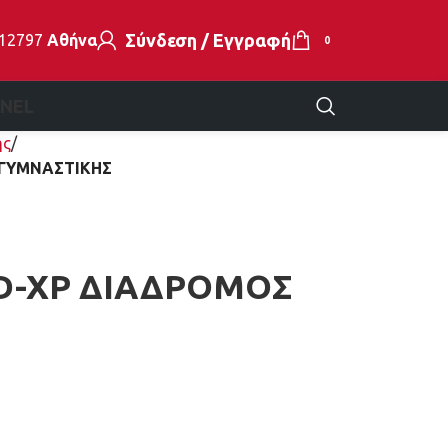
Σύνδεση / Εγγραφή
112797
Αθήνα
0
EN
EL
ής
 ΓΥΜΝΑΣΤΙΚΗΣ
D-XP ΔΙΑΔΡΟΜΟΣ