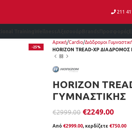
211 4
ional Training
Wellness
Αξεσουάρ
Brands
Προσφορές
Αρχική
Cardio
Διάδρομοι Γυμναστικ
-25%
HORIZON TREAD-XP ΔΙΑΔΡΟΜΟΣ
HORIZON TREA
ΓΥΜΝΑΣΤΙΚΗΣ
€
2249.00
€
2999.00
Από
€
2999.00
, κερδίζετε
€
750.00