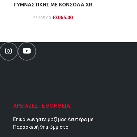
ΓΥΜΝΑΣΤΙΚΗΣ ΜΕ ΚΟΝΣΟΛΑ XR
ΓΥΜΝΑΣΤΙΚ
€
3065.00
€
3405.00
€
399
ΧΡΕΙΆΖΕΣΤΕ ΒΟΉΘΕΙΑ;
Επικοινωνήστε μαζί μας Δευτέρα με
Παρασκευή 9πμ-5μμ στο