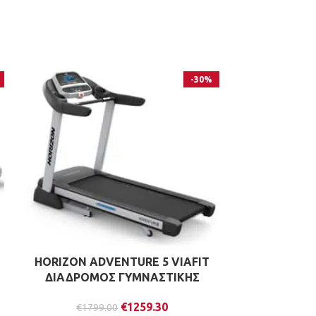
-30%
HORIZON ADVENTURE 5 VIAFIT
MATRIX 
ΔΙΑΔΡΟΜΟΣ ΓΥΜΝΑΣΤΙΚΗΣ
ΓΥΜΝΑΣΤΙΚ
€
1259.30
€
1799.00
€
516