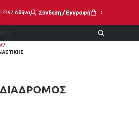
Σύνδεση / Εγγραφή
112797
Αθήνα
0
EN
EL
ής
ΝΑΣΤΙΚΗΣ
J ΔΙΑΔΡΟΜΟΣ