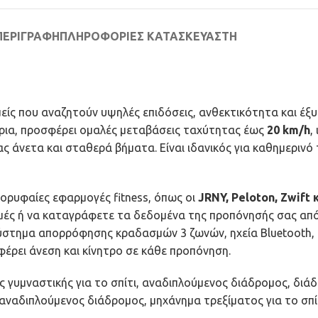
ΠΕΡΙΓΡΑΦΉ
ΠΛΗΡΟΦΟΡΊΕΣ ΚΑΤΑΣΚΕΥΑΣΤΉ
μείς που αναζητούν υψηλές επιδόσεις, ανθεκτικότητα και έξυ
ήρια, προσφέρει ομαλές μεταβάσεις ταχύτητας έως
20 km/h
,
ας άνετα και σταθερά βήματα. Είναι ιδανικός για καθημεριν
ορυφαίες εφαρμογές fitness, όπως οι
JRNY, Peloton, Zwift 
ές ή να καταγράφετε τα δεδομένα της προπόνησής σας από τ
 σύστημα απορρόφησης κραδασμών 3 ζωνών, ηχεία Bluetooth
φέρει άνεση και κίνητρο σε κάθε προπόνηση.
 γυμναστικής για το σπίτι, αναδιπλούμενος διάδρομος, διά
αναδιπλούμενος διάδρομος, μηχάνημα τρεξίματος για το σπίτ