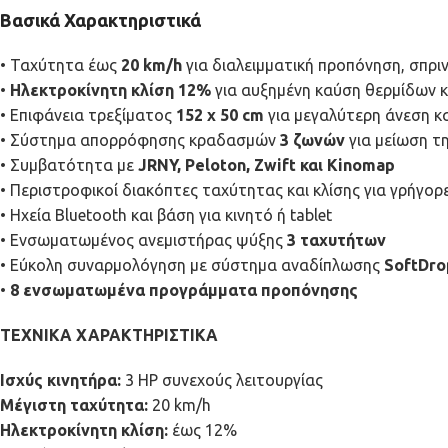
Βασικά Χαρακτηριστικά
• Ταχύτητα έως
20 km/h
για διαλειμματική προπόνηση, σπρι
•
Ηλεκτροκίνητη κλίση 12%
για αυξημένη καύση θερμίδων 
• Επιφάνεια τρεξίματος
152 x 50 cm
για μεγαλύτερη άνεση κ
• Σύστημα απορρόφησης κραδασμών
3 ζωνών
για μείωση 
• Συμβατότητα με
JRNY, Peloton, Zwift και Kinomap
• Περιστροφικοί διακόπτες ταχύτητας και κλίσης για γρήγορ
• Ηχεία Bluetooth και βάση για κινητό ή tablet
• Ενσωματωμένος ανεμιστήρας ψύξης
3 ταχυτήτων
• Εύκολη συναρμολόγηση με σύστημα αναδίπλωσης
SoftDro
•
8 ενσωματωμένα προγράμματα προπόνησης
ΤΕΧΝΙΚΑ ΧΑΡΑΚΤΗΡΙΣΤΙΚΑ
Ισχύς κινητήρα:
3 HP συνεχούς λειτουργίας
Μέγιστη ταχύτητα:
20 km/h
Ηλεκτροκίνητη κλίση:
έως 12%