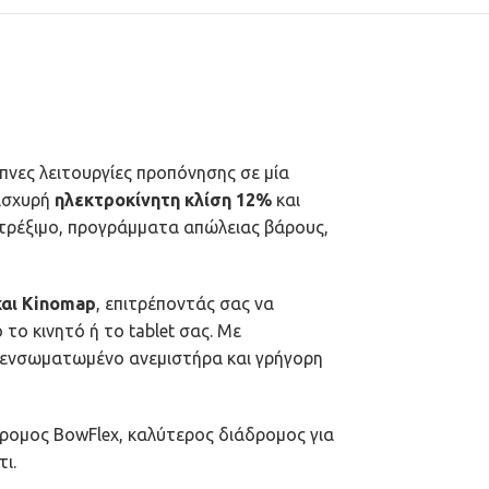
πνες λειτουργίες προπόνησης σε μία
 ισχυρή
ηλεκτροκίνητη κλίση 12%
και
ό τρέξιμο, προγράμματα απώλειας βάρους,
και Kinomap
, επιτρέποντάς σας να
ο κινητό ή το tablet σας. Με
, ενσωματωμένο ανεμιστήρα και γρήγορη
δρομος BowFlex, καλύτερος διάδρομος για
ι.