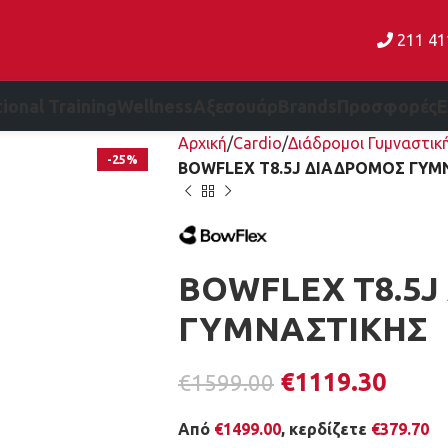
211 4
ional Training
Wellness
Αξεσουάρ
Brands
Προσφορές
Αρχική
Cardio
Διάδρομοι Γυμναστικ
-25%
BOWFLEX T8.5J ΔΙΑΔΡΟΜΟΣ ΓΥΜ
BOWFLEX T8.5
ΓΥΜΝΑΣΤΙΚΗΣ
€
1119.30
€
1599.00
Από
€
1499.00
, κερδίζετε
€
379.70