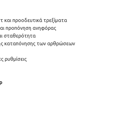
ντ και προοδευτικά τρεξίματα
και προπόνηση ανηφόρας
αι σταθερότητα
της καταπόνησης των αρθρώσεων
ες ρυθμίσεις
p