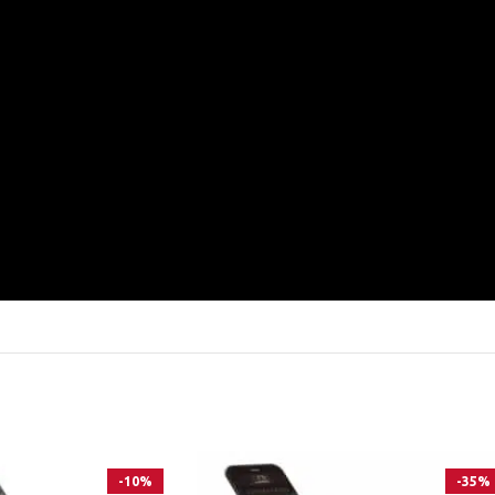
-10%
-35%