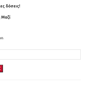
ες δόσεις!
 Μαζί
μο.