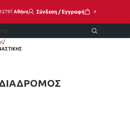
Σύνδεση / Εγγραφή
112797
Αθήνα
0
EN
EL
ής
ΝΑΣΤΙΚΗΣ
T ΔΙΑΔΡΟΜΟΣ