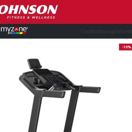
Cardio
Strength
Funct
-10%