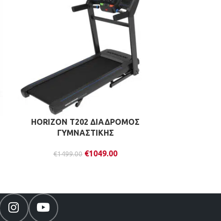
HORIZON T202 ΔΙΑΔΡΟΜΟΣ
HORIZON 
ΓΥΜΝΑΣΤΙΚΗΣ
ΓΥ
€
1049.00
€
1499.00
€
179