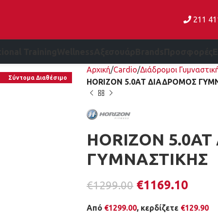
211 4
ional Training
Wellness
Αξεσουάρ
Brands
Προσφορές
Αρχική
Cardio
Διάδρομοι Γυμναστικ
Σύντομα Διαθέσιμο
HORIZON 5.0AT ΔΙΑΔΡΟΜΟΣ ΓΥΜ
HORIZON 5.0A
ΓΥΜΝΑΣΤΙΚΗΣ
€
1169.10
€
1299.00
Από
€
1299.00
, κερδίζετε
€
129.90