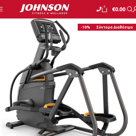
0
€
0.00
-10%
Σύντομα Διαθέσιμο