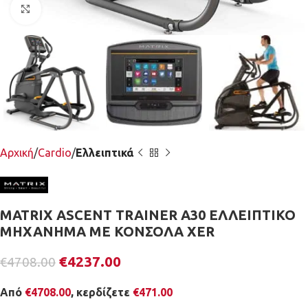
Κλικ για μεγέθυνση
Αρχική
Cardio
Ελλειπτικά
MATRIX ASCENT TRAINER A30 ΕΛΛΕΙΠΤΙΚΟ
ΜΗΧΑΝΗΜΑ ΜΕ ΚΟΝΣΟΛΑ XER
€
4237.00
€
4708.00
Από
€
4708.00
, κερδίζετε
€
471.00