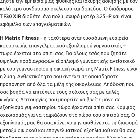
Ζήστε την εμπειρία μιας φυσικής και ισχυρής άσκησης με τον
καλύτερο συνδυασμό σκελετού και δαπέδου. Ο διάδρομος
TF30 XIR
διαθέτει ένα πολύ ισχυρό μοτέρ 3.25HP και είναι
εφάμιλλο των επαγγελματικών.
Η
Matrix Fitness
– η ταχύτερα αναπτυσσόμενη εταιρεία
κατασκευής επαγγελματικού εξοπλισμού γυμναστικής –
τώρα έρχεται στο σπίτι σας. Για όλους εσάς που ζητάτε
υψηλών προδιαγραφών εξοπλισμό γυμναστικής αντίστοιχό
με του γυμναστηρίου η οικιακή σειρά της Matrix Fitness είναι
η λύση. Ανθεκτικότητα που αντέχει σε οποιαδήποτε
προπόνηση από όλα τα μέλη της οικογένειας. Απόδοση που
σας βοηθά να επιτύχετε τους στόχους σας με απλές
κινήσεις. Λειτουργίες που μπορείτε να βρείτε μόνο σε
εξοπλισμό γυμναστηρίου τώρα έρχονται σπίτι σας. Κομψός
σχεδιασμός για να ταιριάζουν στο χώρο του σπιτιού σας. Ο
εξοπλισμός μας θα σας κάνει να μην αισθάνεστε τη διαφορά
μεταξύ οικιακού και επαγγελματικού εξοπλισμού και θα σας
βοηθήσει να επιτύχετε τους στόχους σας όσο δύσκολοι κι