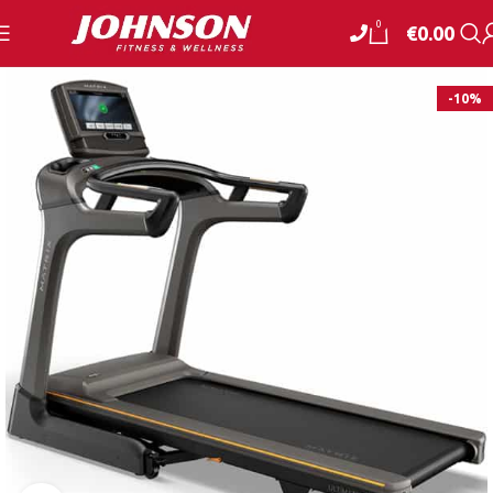
0
€
0.00
-10%