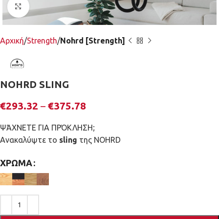
Κλικ για μεγέθυνση
Αρχική
Strength
Nohrd [Strength]
NOHRD SLING
€
293.32
–
€
375.78
ΨΆΧΝΕΤΕ ΓΙΑ ΠΡΌΚΛΗΣΗ;
Ανακαλύψτε το
sling
της NOHRD
ΧΡΏΜΑ