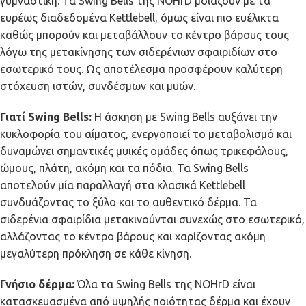
γυμναστική. Τα Swing Bells της NOHrD μοιάζουν με τα
ευρέως διαδεδομένα Kettlebell, όμως είναι πιο ευέλικτα
καθώς μπορούν και μεταβάλλουν το κέντρο βάρους τους
λόγω της μετακίνησης των σιδερένιων σφαιριδίων στο
εσωτερικό τους. Ως αποτέλεσμα προσφέρουν καλύτερη
στόχευση ιστών, συνδέσμων και μυών.
Γιατί Swing Bells:
Η άσκηση με Swing Bells αυξάνει την
κυκλοφορία του αίματος, ενεργοποιεί το μεταβολισμό και
δυναμώνει σημαντικές μυικές ομάδες όπως τρικεφάλους,
ώμους, πλάτη, ακόμη και τα πόδια. Τα Swing Bells
αποτελούν μία παραλλαγή στα κλασικά Kettlebell
συνδυάζοντας το ξύλο και το αυθεντικό δέρμα. Τα
σιδερένια σφαιρίδια μετακινούνται συνεχώς στο εσωτερικό,
αλλάζοντας το κέντρο βάρους και χαρίζοντας ακόμη
μεγαλύτερη πρόκληση σε κάθε κίνηση.
Γνήσιο δέρμα:
Όλα τα Swing Bells της NOHrD είναι
κατασκευασμένα από υψηλής ποιότητας δέρμα και έχουν