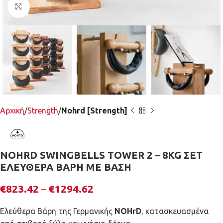
Κλικ για μεγέθυνση
Αρχική
Strength
Nohrd [Strength]
NOHRD SWINGBELLS TOWER 2 – 8KG ΣΕΤ
ΕΛΕΥΘΕΡΑ ΒΑΡΗ ΜΕ ΒΑΣΗ
€
823.42
–
€
1294.62
Ελεύθερα Βάρη της Γερμανικής
NOHrD
, κατασκευασμένα