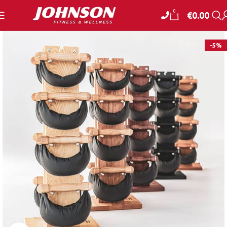
0
€
0.00
-5%