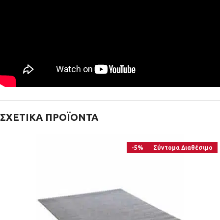
ΣΧΕΤΙΚΆ ΠΡΟΪΌΝΤΑ
-5%
Σύντομα Διαθέσιμο