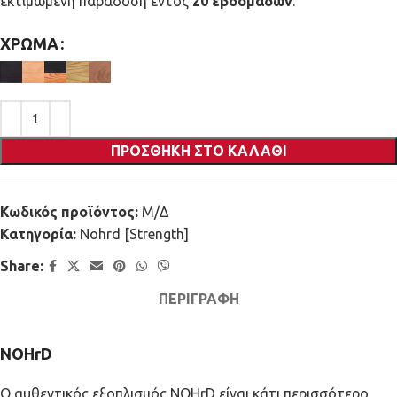
εκτιμώμενη παράδοση εντός
20 εβδομάδων
.
ΧΡΏΜΑ
ΠΡΟΣΘΉΚΗ ΣΤΟ ΚΑΛΆΘΙ
Κωδικός προϊόντος:
Μ/Δ
Κατηγορία:
Nohrd [Strength]
Share:
ΠΕΡΙΓΡΑΦΉ
NOHrD
Ο αυθεντικός εξοπλισμός NOHrD είναι κάτι περισσότερο