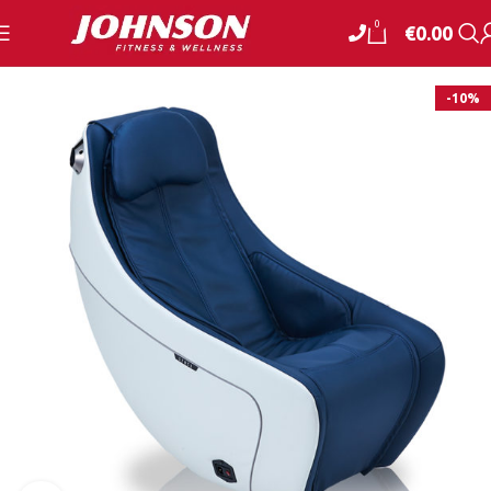
0
€
0.00
-10%