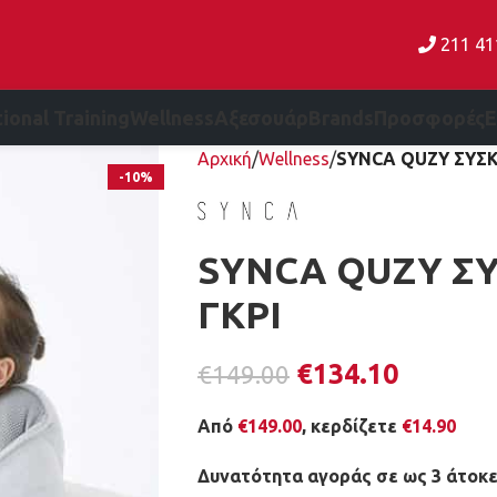
211 4
ional Training
Wellness
Αξεσουάρ
Brands
Προσφορές
Αρχική
Wellness
SYNCA QUZY ΣΥΣΚ
-10%
SYNCA QUZY Σ
ΓΚΡΙ
€
134.10
€
149.00
Από
€
149.00
, κερδίζετε
€
14.90
Δυνατότητα αγοράς σε ως 3 άτοκε