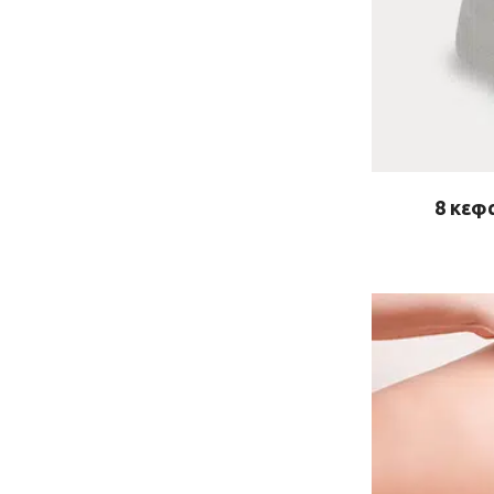
8 κεφ