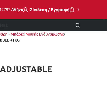
Σύνδεση / Εγγραφή
112797
Αθήνα
0
EN
EL
 Βάρη - Μπάρες Μυϊκής Ενδυνάμωσης
BBEL 41KG
 ADJUSTABLE