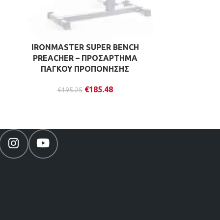
IRONMASTER SUPER BENCH
HOR
PREACHER – ΠΡΟΣΑΡΤΗΜΑ
ΡΥΘΜΙΖ
ΠΑΓΚΟΥ ΠΡΟΠΟΝΗΣΗΣ
ΠΡ
€
185.48
€
195.25
€
29