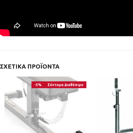
ΣΧΕΤΙΚΆ ΠΡΟΪΌΝΤΑ
-5%
Σύντομα Διαθέσιμο