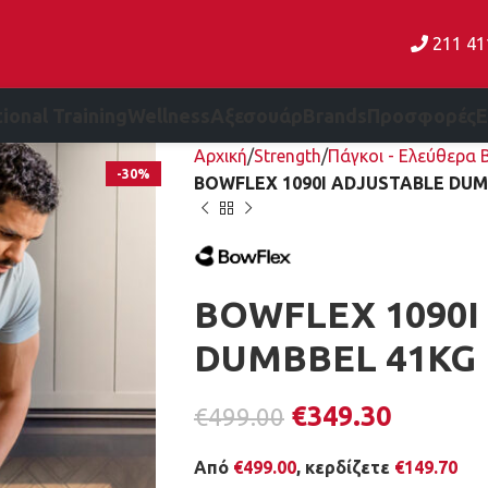
211 4
ional Training
Wellness
Αξεσουάρ
Brands
Προσφορές
Αρχική
Strength
Πάγκοι - Ελεύθερα
-30%
BOWFLEX 1090I ADJUSTABLE DUM
BOWFLEX 1090I
DUMBBEL 41KG
€
349.30
€
499.00
Από
€
499.00
, κερδίζετε
€
149.70