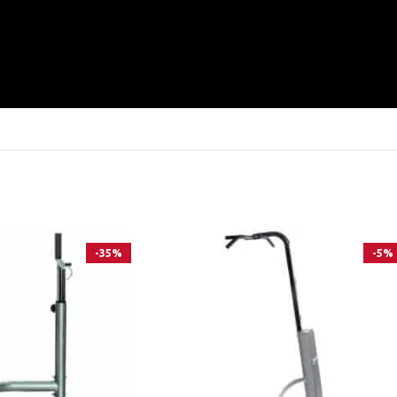
-35%
-5%