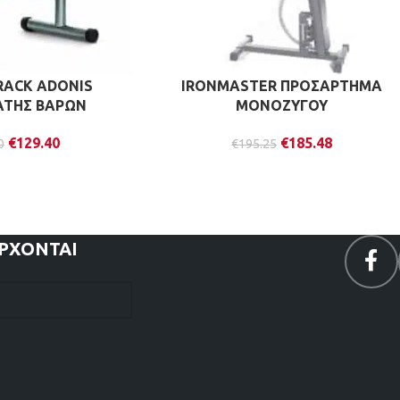
RACK ADONIS
IRONMASTER ΠΡΟΣΑΡΤΗΜΑ
ΤΗΣ ΒΑΡΩΝ
ΜΟΝΟΖΥΓΟΥ
€
129.40
€
185.48
0
€
195.25
ΕΡΧΟΝΤΑΙ