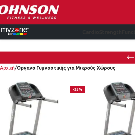
Cardio
Strength
Funct
Αρχική
Όργανα Γυμναστικής για Μικρούς Χώρους
-35%