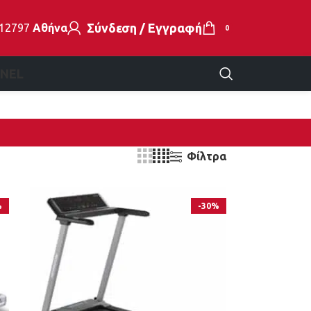
Σύνδεση / Εγγραφή
112797
Αθήνα
0
EN
EL
Φίλτρα
%
-30%