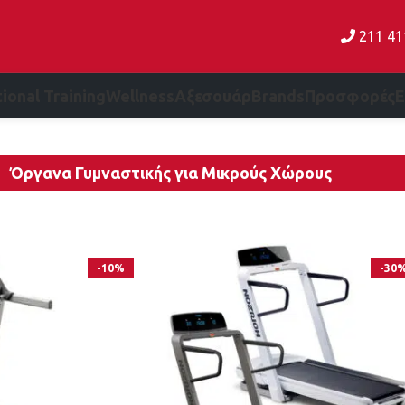
211 4
ional Training
Wellness
Αξεσουάρ
Brands
Προσφορές
Όργανα Γυμναστικής για Μικρούς Χώρους
-10%
-30