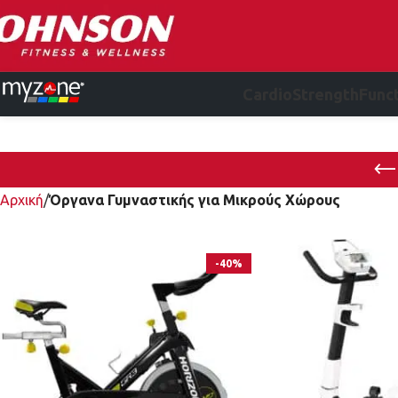
Cardio
Strength
Funct
Αρχική
Όργανα Γυμναστικής για Μικρούς Χώρους
-40%