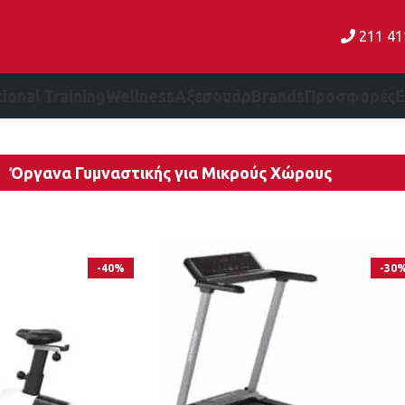
211 4
ional Training
Wellness
Αξεσουάρ
Brands
Προσφορές
Όργανα Γυμναστικής για Μικρούς Χώρους
-40%
-30