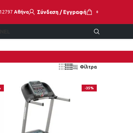
Σύνδεση / Εγγραφή
112797
Αθήνα
0
EN
EL
Φίλτρα
%
-35%