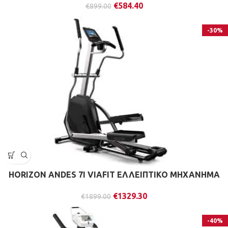
€
584.40
€
899.00
-30%
HORIZON ANDES 7I VIAFIT ΕΛΛΕΙΠΤΙΚΟ ΜΗΧΑΝΗΜΑ
€
1329.30
€
1899.00
-40%