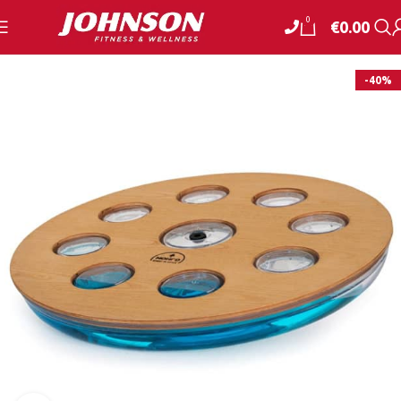
0
€
0.00
-40%