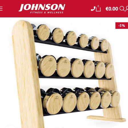
0
€
0.00
-5%