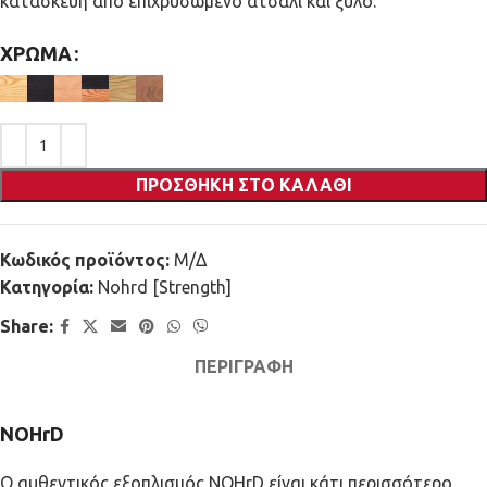
κατασκευή από επιχρυσωμένο ατσάλι και ξύλο.
ΧΡΏΜΑ
ΠΡΟΣΘΉΚΗ ΣΤΟ ΚΑΛΆΘΙ
Κωδικός προϊόντος:
Μ/Δ
Κατηγορία:
Nohrd [Strength]
Share:
ΠΕΡΙΓΡΑΦΉ
NOHrD
Ο αυθεντικός εξοπλισμός NOHrD είναι κάτι περισσότερο